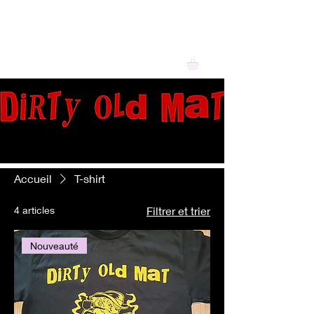
Accueil
T-shirt
4 articles
Filtrer et trier
Nouveauté