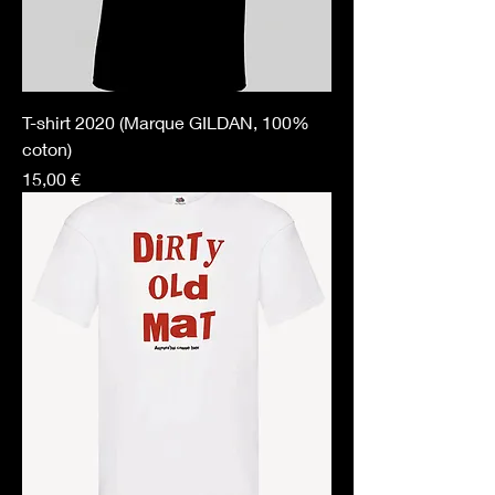
T-shirt 2020 (Marque GILDAN, 100%
coton)
Prix
15,00 €